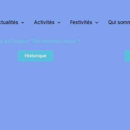
tualités
Activités
Festivités
Qui somm
 de l'onglet "Qui sommes-nous ?"
Historique