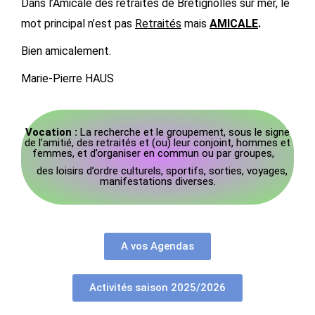
Dans l’Amicale des retraités de Brétignolles sur mer, le
mot principal n’est pas
Retraités
mais
AMICALE
.
Bien amicalement.
Marie-Pierre HAUS
Vocation :
La recherche et le groupement, sous le signe
de l’amitié, des retraités et (ou) leur conjoint, hommes et
femmes, et d’organiser en commun ou par groupes,
des loisirs d’ordre culturels, sportifs, sorties, voyages,
manifestations diverses.
A vos Agendas
Activités saison 2025/2026