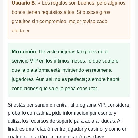
Usuario B:
« Los regalos son buenos, pero algunos
bonos tienen requisitos altos. Si buscas giros
gratuitos sin compromiso, mejor revisa cada
oferta. »
Mi opinión:
He visto mejoras tangibles en el
servicio VIP en los últimos meses, lo que sugiere
que la plataforma está invirtiendo en retener a
jugadores. Aun así, no es perfecta; siempre habrá
condiciones que vale la pena consultar.
Si estás pensando en entrar al programa VIP, considera
probarlo con calma, pide información por escrito y
utiliza los recursos de soporte para aclarar dudas. Al
final, es una relación entre jugador y casino, y como en
cualquier relación, la comunicación es clave.