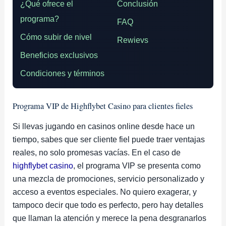
¿Qué ofrece el
Conclusión
programa?
FAQ
Cómo subir de nivel
Rewievs
Beneficios exclusivos
Condiciones y términos
Programa VIP de Highflybet Casino para clientes fieles
Si llevas jugando en casinos online desde hace un
tiempo, sabes que ser cliente fiel puede traer ventajas
reales, no solo promesas vacías. En el caso de
highflybet casino
, el programa VIP se presenta como
una mezcla de promociones, servicio personalizado y
acceso a eventos especiales. No quiero exagerar, y
tampoco decir que todo es perfecto, pero hay detalles
que llaman la atención y merece la pena desgranarlos