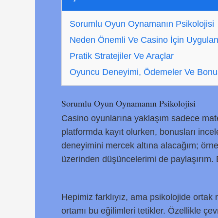
Sorumlu Oyun Oynamanın Psikolojisi
Neden Önemli Ve Casino İçin Uygula
Pratik Stratejiler Ve Araçlar
Oyuncu Deneyimi, Ödemeler Ve Bonu
Sorumlu Oyun Oynamanın Psikolojisi
Casino oyunlarına yaklaşım sadece matema
platformda kayıt olurken, bonusları incele
deneyimini mercek altına alacağım; örn
üzerinden düşüncelerimi de paylaşırım. 
Hepimiz farklıyız, ama psikolojide ortak
ortamı bu eğilimleri tetikler. Özellikle çe