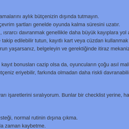
camalarını aylık bütçenizin dışında tutmayın.
çevrim şartları genelde oyunda kalma süresini uzatır.
, ısrarcı davranmak genellikle daha büyük kayıplara yol 
takip edilebilir tutun, kayıtlı kart veya cüzdan kullanmak 
orun yaşarsanız, belgeleyin ve gerektiğinde itiraz mekaniz
kayıt bonusları cazip olsa da, oyuncuların çoğu asıl mali
niz eriyebilir, farkında olmadan daha riskli davranabilir
 işaretlerini sıralıyorum. Bunlar bir checklist yerine, ha
teği, normal rutinin dışına çıkma.
rla zaman kaybetme.