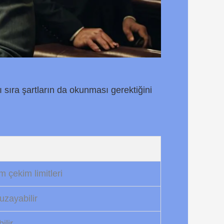
 sıra şartların da okunması gerektiğini
 çekim limitleri
uzayabilir
ilir