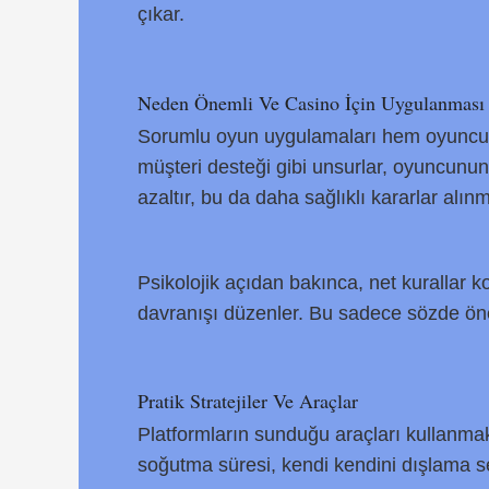
çıkar.
Neden Önemli Ve Casino İçin Uygulanması
Sorumlu oyun uygulamaları hem oyuncuyu 
müşteri desteği gibi unsurlar, oyuncunun
azaltır, bu da daha sağlıklı kararlar alın
Psikolojik açıdan bakınca, net kurallar 
davranışı düzenler. Bu sadece sözde önem
Pratik Stratejiler Ve Araçlar
Platformların sunduğu araçları kullanmak
soğutma süresi, kendi kendini dışlama se