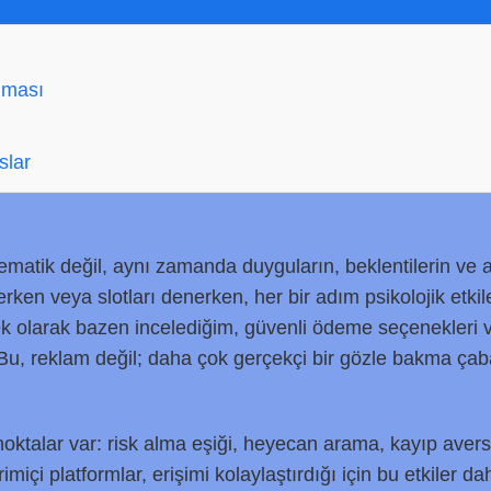
nması
slar
tik değil, aynı zamanda duyguların, beklentilerin ve alış
rken veya slotları denerken, her bir adım psikolojik etkile
ek olarak bazen incelediğim, güvenli ödeme seçenekleri
Bu, reklam değil; daha çok gerçekçi bir gözle bakma çab
 noktalar var: risk alma eşiği, heyecan arama, kayıp aver
vrimiçi platformlar, erişimi kolaylaştırdığı için bu etkiler