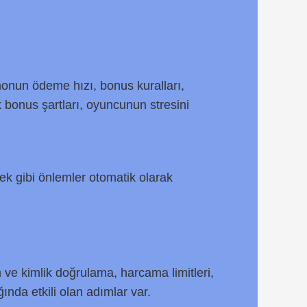
nonun ödeme hızı, bonus kuralları,
 bonus şartları, oyuncunun stresini
mek gibi önlemler otomatik olarak
 ve kimlik doğrulama, harcama limitleri,
nda etkili olan adımlar var.