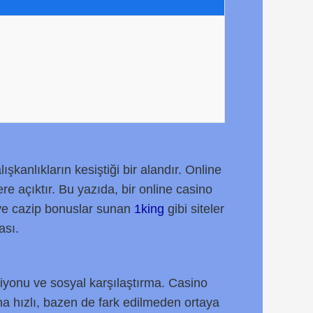
kanlıkların kesiştiği bir alandır. Online
re açıktır. Bu yazıda, bir online casino
 ve cazip bonuslar sunan
1king
gibi siteler
ası.
siyonu ve sosyal karşılaştırma. Casino
 daha hızlı, bazen de fark edilmeden ortaya