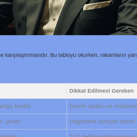
e karşılaştırmasıdır. Bu tabloyu okurken, rakamların yanı
Dikkat Edilmesi Gereken
angıç kredisi
Çevrim şartları ve maksimum
er, güven
Doğrulama süreçleri bazen 
hberlik
24/7 değilse beklemeler olab