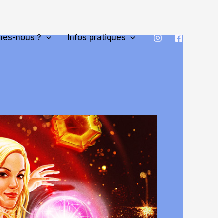
es-nous ?
Infos pratiques