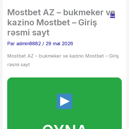
Aller
Mostbet AZ – bukmeker ve
au
kazino Mostbet – Giriş
contenu
rəsmi sayt
Par
admin8882
/
29 mai 2026
Mostbet AZ – bukmeker ve kazino Mostbet – Giriş
rəsmi sayt