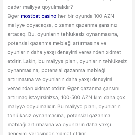
qədər maliyyə qoyulmalıdır?
Əgər
mostbet casino
hər bir oyunda 100 AZN
maliyyə qoyacaqsa, o zaman qazanma şansınız
artacaq. Bu, oyunların təhlükəsiz oynanmasına,
potensial qazanma məbləği artırmasına və
oyunların daha yaxşı deneyimi verəsindən xidmət
etdirir. Lakin, bu maliyyə planı, oyunların təhlükəsiz
oynanmasına, potensial qazanma məbləği
artırmasına və oyunların daha yaxşı deneyimi
verəsindən xidmət etdirir. Əgər qazanma şansını
artırmaq istəyirsinizsə, 100-500 AZN kimi daha çox
maliyyə qoyulmalıdır. Bu maliyyə planı, oyunların
təhlükəsiz oynanmasına, potensial qazanma
məbləği artırmasına və oyunların daha yaxşı
deneyimi verəsindən xidmət etdirir.