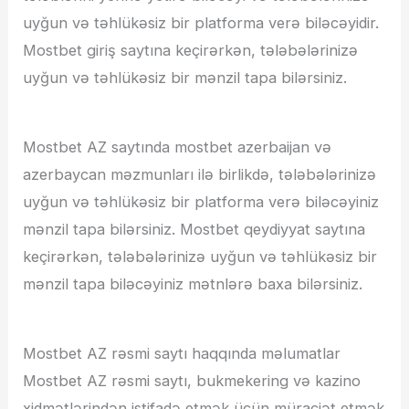
uyğun və təhlükəsiz bir platforma verə biləcəyidir.
Mostbet giriş saytına keçirərkən, tələbələrinizə
uyğun və təhlükəsiz bir mənzil tapa bilərsiniz.
Mostbet AZ saytında mostbet azerbaijan və
azerbaycan məzmunları ilə birlikdə, tələbələrinizə
uyğun və təhlükəsiz bir platforma verə biləcəyiniz
mənzil tapa bilərsiniz. Mostbet qeydiyyat saytına
keçirərkən, tələbələrinizə uyğun və təhlükəsiz bir
mənzil tapa biləcəyiniz mətnlərə baxa bilərsiniz.
Mostbet AZ rəsmi saytı haqqında məlumatlar
Mostbet AZ rəsmi saytı, bukmekering və kazino
xidmətlərindən istifadə etmək üçün müraciət etmək