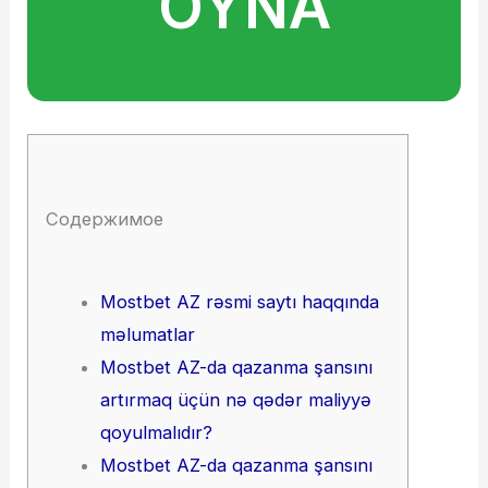
OYNA
Содержимое
Mostbet AZ rəsmi saytı haqqında
məlumatlar
Mostbet AZ-da qazanma şansını
artırmaq üçün nə qədər maliyyə
qoyulmalıdır?
Mostbet AZ-da qazanma şansını