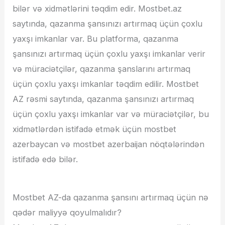
bilər və xidmətlərini təqdim edir. Mostbet.az
saytında, qazanma şansınızı artırmaq üçün çoxlu
yaxşı imkanlar var. Bu platforma, qazanma
şansınızı artırmaq üçün çoxlu yaxşı imkanlar verir
və müraciətçilər, qazanma şanslarını artırmaq
üçün çoxlu yaxşı imkanlar təqdim edilir. Mostbet
AZ rəsmi saytında, qazanma şansınızı artırmaq
üçün çoxlu yaxşı imkanlar var və müraciətçilər, bu
xidmətlərdən istifadə etmək üçün mostbet
azerbaycan və mostbet azerbaijan nöqtələrindən
istifadə edə bilər.
Mostbet AZ-da qazanma şansını artırmaq üçün nə
qədər maliyyə qoyulmalıdır?