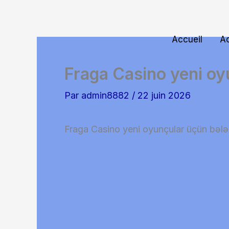
Aller
au
Accueil
Ac
contenu
Fraga Casino yeni oy
Par
admin8882
/
22 juin 2026
Fraga Casino yeni oyunçular üçün bələ