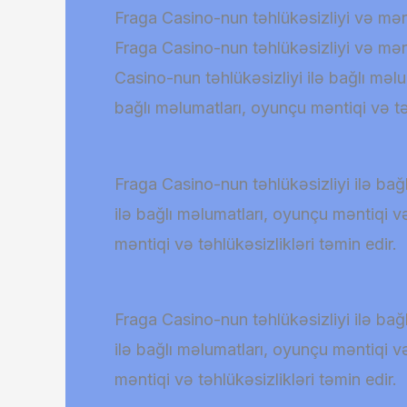
Fraga Casino-nun təhlükəsizliyi və mə
Fraga Casino-nun təhlükəsizliyi və mər
Casino-nun təhlükəsizliyi ilə bağlı məlu
bağlı məlumatları, oyunçu məntiqi və təh
Fraga Casino-nun təhlükəsizliyi ilə bağ
ilə bağlı məlumatları, oyunçu məntiqi və
məntiqi və təhlükəsizlikləri təmin edir.
Fraga Casino-nun təhlükəsizliyi ilə bağ
ilə bağlı məlumatları, oyunçu məntiqi və
məntiqi və təhlükəsizlikləri təmin edir.