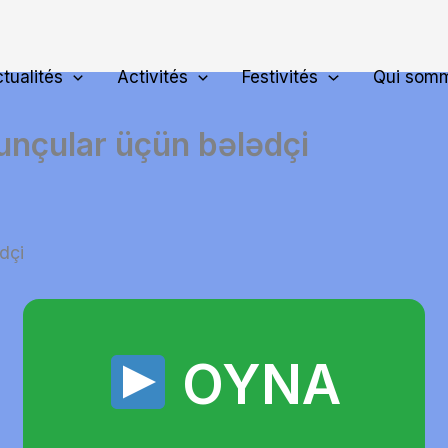
tualités
Activités
Festivités
Qui somm
unçular üçün bələdçi
dçi
OYNA