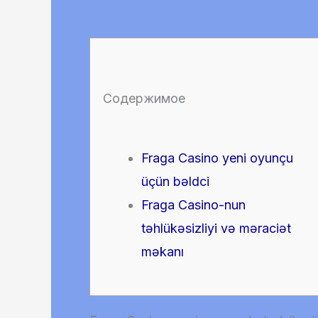
Содержимое
Fraga Casino yeni oyunçu
üçün bəldci
Fraga Casino-nun
təhlükəsizliyi və məraciət
məkanı