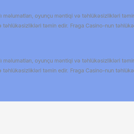
lı məlumatları, oyunçu məntiqi və təhlükəsizlikləri təmi
 təhlükəsizlikləri təmin edir. Fraga Casino-nun təhlükəs
lı məlumatları, oyunçu məntiqi və təhlükəsizlikləri təmi
 təhlükəsizlikləri təmin edir. Fraga Casino-nun təhlükəs