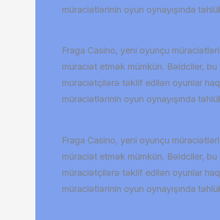
müraciətlərinin oyun oynayışında təhlü
Fraga Casino, yeni oyunçu müraciətləri
müraciət etmək mümkün. Bəldciler, bu 
müraciətçilərə təklif edilən oyunlar ha
müraciətlərinin oyun oynayışında təhlü
Fraga Casino, yeni oyunçu müraciətləri
müraciət etmək mümkün. Bəldciler, bu 
müraciətçilərə təklif edilən oyunlar ha
müraciətlərinin oyun oynayışında təhlü