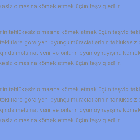
kəsiz olmasına kömək etmək üçün təşviq edilir.
nin təhlükəsiz olmasına kömək etmək üçün təşviq təkli
təkliflərə görə yeni oyunçu müraciətlərinin təhlükəs
qqında məlumat verir və onların oyun oynayışına kömək 
kəsiz olmasına kömək etmək üçün təşviq edilir.
nin təhlükəsiz olmasına kömək etmək üçün təşviq təkli
təkliflərə görə yeni oyunçu müraciətlərinin təhlükəs
qqında məlumat verir və onların oyun oynayışına kömək 
kəsiz olmasına kömək etmək üçün təşviq edilir.