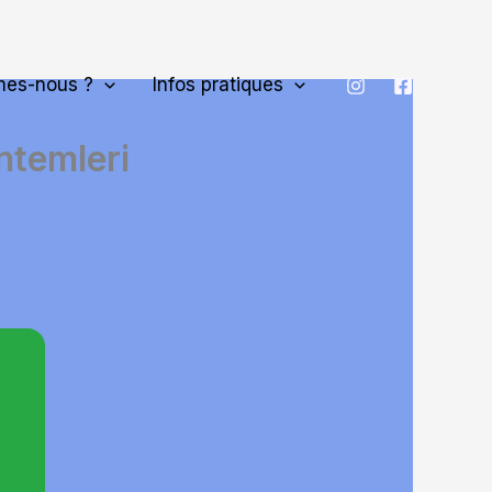
es-nous ?
Infos pratiques
ntemleri