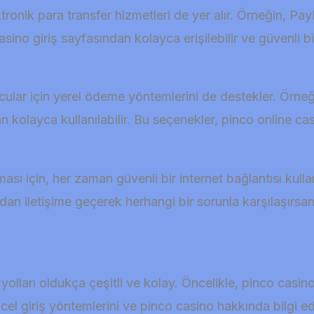
onik para transfer hizmetleri de yer alır. Örneğin, PayP
casino giriş sayfasından kolayca erişilebilir ve güvenli 
cular için yerel ödeme yöntemlerini de destekler. Örneğ
n kolayca kullanılabilir. Bu seçenekler, pinco online cas
ası için, her zaman güvenli bir internet bağlantısı kullan
dan iletişime geçerek herhangi bir sorunla karşılaşırsanı
ları oldukça çeşitli ve kolay. Öncelikle, pinco casino
l giriş yöntemlerini ve pinco casino hakkında bilgi edin