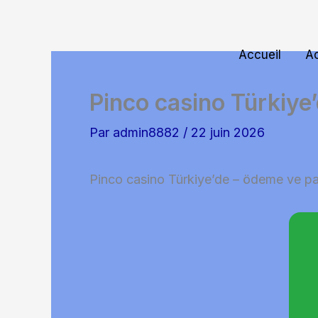
Aller
au
Accueil
Ac
contenu
Pinco casino Türkiye
Par
admin8882
/
22 juin 2026
Pinco casino Türkiye’de – ödeme ve p