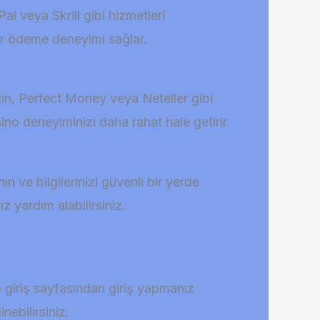
al veya Skrill gibi hizmetleri
bir ödeme deneyimi sağlar.
in, Perfect Money veya Neteller gibi
ino deneyiminizi daha rahat hale getirir.
ın ve bilgilerinizi güvenli bir yerde
z yardım alabilirsiniz.
 giriş sayfasından giriş yapmanız
ebilirsiniz.