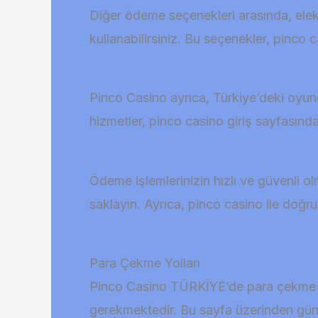
Diğer ödeme seçenekleri arasında, elektr
kullanabilirsiniz. Bu seçenekler, pinco 
Pinco Casino ayrıca, Türkiye’deki oyun
hizmetler, pinco casino giriş sayfasında
Ödeme işlemlerinizin hızlı ve güvenli olm
saklayın. Ayrıca, pinco casino ile doğru
Para Çekme Yolları
Pinco Casino TÜRKİYE’de para çekme yol
gerekmektedir. Bu sayfa üzerinden günce