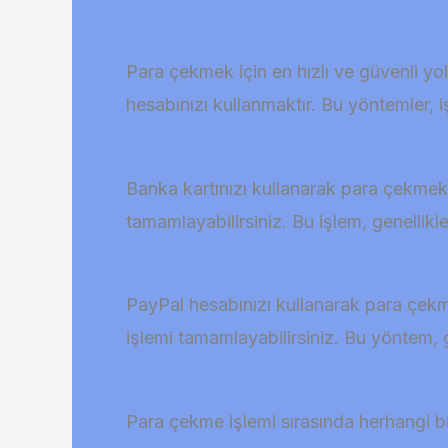
Para çekmek için en hızlı ve güvenli yo
hesabınızı kullanmaktır. Bu yöntemler, işl
Banka kartınızı kullanarak para çekmek i
tamamlayabilirsiniz. Bu işlem, genellik
PayPal hesabınızı kullanarak para çekme
işlemi tamamlayabilirsiniz. Bu yöntem, g
Para çekme işlemi sırasında herhangi bi