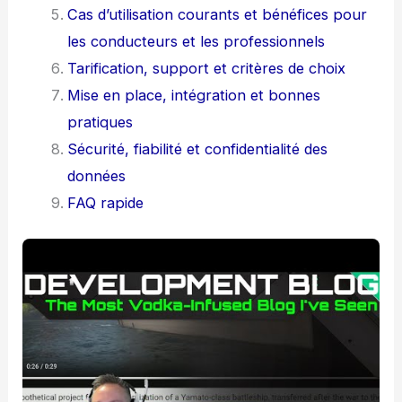
Cas d’utilisation courants et bénéfices pour
les conducteurs et les professionnels
Tarification, support et critères de choix
Mise en place, intégration et bonnes
pratiques
Sécurité, fiabilité et confidentialité des
données
FAQ rapide