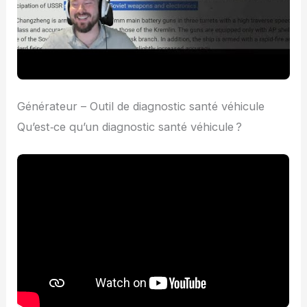
Générateur – Outil de diagnostic santé véhicule
Qu’est‑ce qu’un diagnostic santé véhicule ?