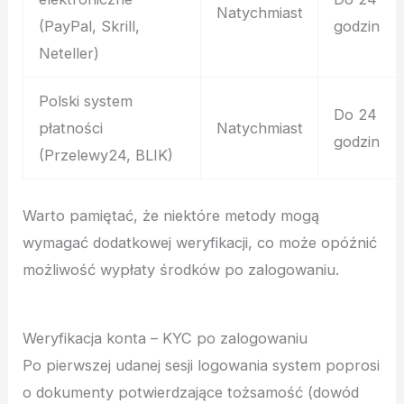
Natychmiast
(PayPal, Skrill,
godzin
Neteller)
Polski system
Do 24
płatności
Natychmiast
godzin
(Przelewy24, BLIK)
Warto pamiętać, że niektóre metody mogą
wymagać dodatkowej weryfikacji, co może opóźnić
możliwość wypłaty środków po zalogowaniu.
Weryfikacja konta – KYC po zalogowaniu
Po pierwszej udanej sesji logowania system poprosi
o dokumenty potwierdzające tożsamość (dowód