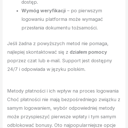
dostęp.
Wymóg weryfikacji
– po pierwszym
logowaniu platforma może wymagać
przesłania dokumentu tożsamości.
Jeśli żadna z powyższych metod nie pomaga,
najlepiej skontaktować się z
działem pomocy
poprzez czat lub e‑mail. Support jest dostępny
24/7 i odpowiada w języku polskim.
Metody płatności i ich wpływ na proces logowania
Choć płatności nie mają bezpośredniego związku z
samym logowaniem, wybór odpowiedniej metody
może przyspieszyć pierwsze wpłaty i tym samym
odblokować bonusy. Oto najpopularniejsze opcje