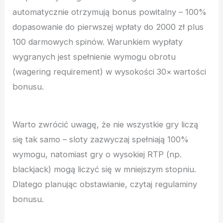
automatycznie otrzymują bonus powitalny – 100%
dopasowanie do pierwszej wpłaty do 2000 zł plus
100 darmowych spinów. Warunkiem wypłaty
wygranych jest spełnienie wymogu obrotu
(wagering requirement) w wysokości 30× wartości
bonusu.
Warto zwrócić uwagę, że nie wszystkie gry liczą
się tak samo – sloty zazwyczaj spełniają 100%
wymogu, natomiast gry o wysokiej RTP (np.
blackjack) mogą liczyć się w mniejszym stopniu.
Dlatego planując obstawianie, czytaj regulaminy
bonusu.