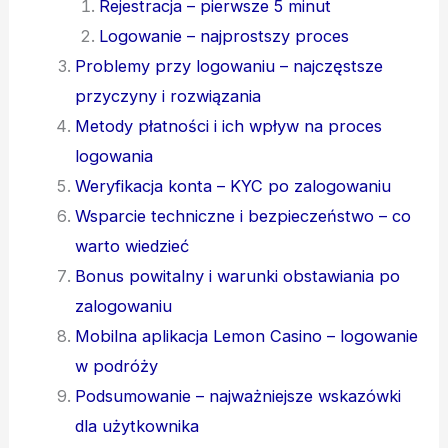
Rejestracja – pierwsze 5 minut
Logowanie – najprostszy proces
Problemy przy logowaniu – najczęstsze
przyczyny i rozwiązania
Metody płatności i ich wpływ na proces
logowania
Weryfikacja konta – KYC po zalogowaniu
Wsparcie techniczne i bezpieczeństwo – co
warto wiedzieć
Bonus powitalny i warunki obstawiania po
zalogowaniu
Mobilna aplikacja Lemon Casino – logowanie
w podróży
Podsumowanie – najważniejsze wskazówki
dla użytkownika