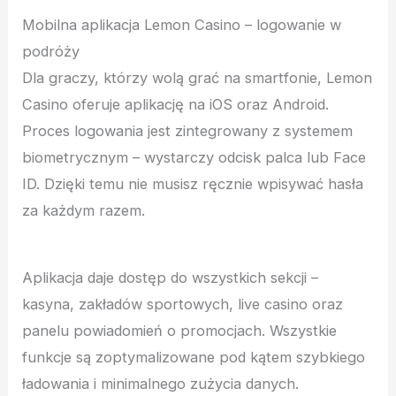
Mobilna aplikacja Lemon Casino – logowanie w
podróży
Dla graczy, którzy wolą grać na smartfonie, Lemon
Casino oferuje aplikację na iOS oraz Android.
Proces logowania jest zintegrowany z systemem
biometrycznym – wystarczy odcisk palca lub Face
ID. Dzięki temu nie musisz ręcznie wpisywać hasła
za każdym razem.
Aplikacja daje dostęp do wszystkich sekcji –
kasyna, zakładów sportowych, live casino oraz
panelu powiadomień o promocjach. Wszystkie
funkcje są zoptymalizowane pod kątem szybkiego
ładowania i minimalnego zużycia danych.