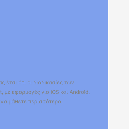
 έτσι ότι οι διαδικασίες των
t, με εφαρμογές για iOS και Android,
α να μάθετε περισσότερα,