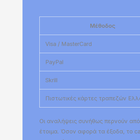
Μέθοδος
Visa / MasterCard
PayPal
Skrill
Πιστωτικές κάρτες τραπεζών Ελ
Οι αναλήψεις συνήθως περνούν από 
έτοιμα. Όσον αφορά τα έξοδα, το ca