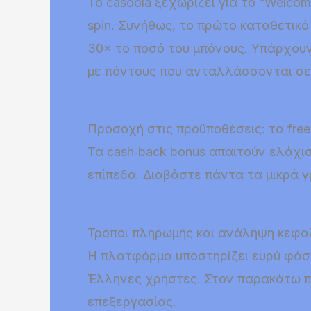
Το casoola ξεχωρίζει για το “Welc
spin. Συνήθως, το πρώτο καταθετικό 
30× το ποσό του μπόνους. Υπάρχουν
με πόντους που ανταλλάσσονται σε
Προσοχή στις προϋποθέσεις: τα free
Τα cash‑back bonus απαιτούν ελάχιστ
επίπεδα. Διαβάστε πάντα τα μικρά γ
Τρόποι πληρωμής και ανάληψη κεφ
Η πλατφόρμα υποστηρίζει ευρύ φάσμ
Έλληνες χρήστες. Στον παρακάτω πί
επεξεργασίας.