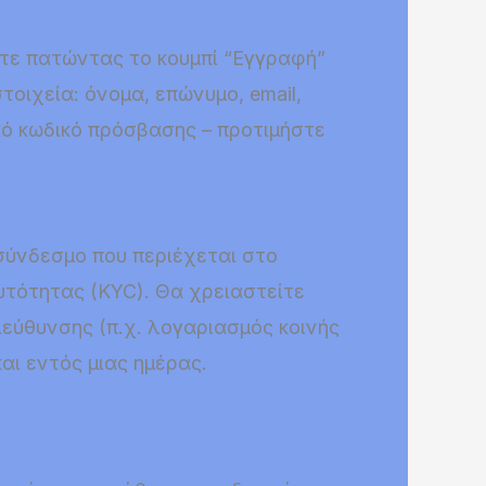
στε πατώντας το κουμπί “Εγγραφή”
οιχεία: όνομα, επώνυμο, email,
κό κωδικό πρόσβασης – προτιμήστε
σύνδεσμο που περιέχεται στο
υτότητας (KYC). Θα χρειαστείτε
ιεύθυνσης (π.χ. λογαριασμός κοινής
αι εντός μιας ημέρας.