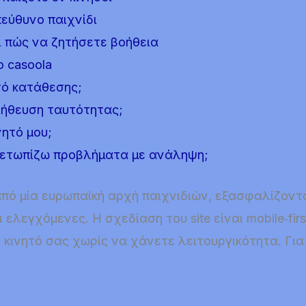
εύθυνο παιχνίδι
ι πώς να ζητήσετε βοήθεια
ο casoola
σό κατάθεσης;
λήθευση ταυτότητας;
ητό μου;
ιμετωπίζω προβλήματα με ανάληψη;
ό μία ευρωπαϊκή αρχή παιχνιδιών, εξασφαλίζοντας
 ελεγχόμενες. Η σχεδίαση του site είναι mobile‑firs
 κινητό σας χωρίς να χάνετε λειτουργικότητα. Γι