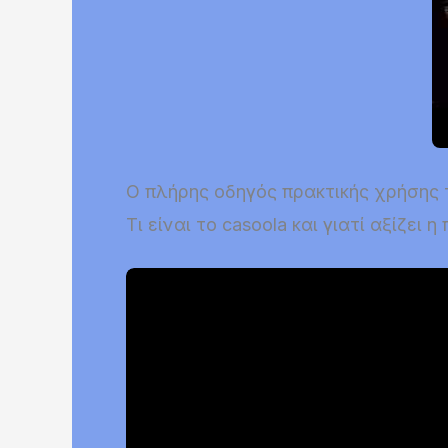
Ο πλήρης οδηγός πρακτικής χρήσης 
Τι είναι το casoola και γιατί αξίζει 