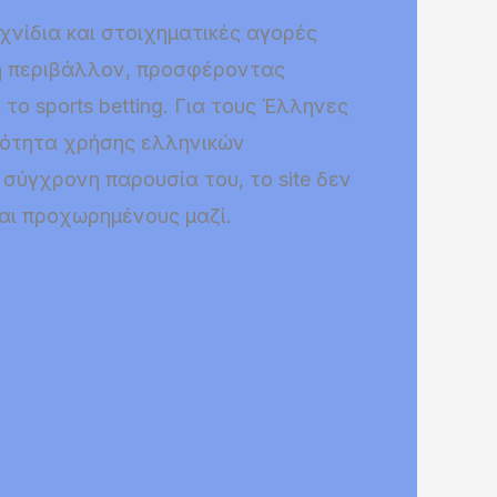
ιχνίδια και στοιχηματικές αγορές
τη περιβάλλον, προσφέροντας
ο sports betting. Για τους Έλληνες
ατότητα χρήσης ελληνικών
σύγχρονη παρουσία του, το site δεν
και προχωρημένους μαζί.