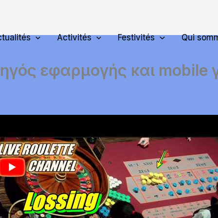
tualités
Activités
Festivités
Qui somm
δηγός εφαρμογής και mobile 