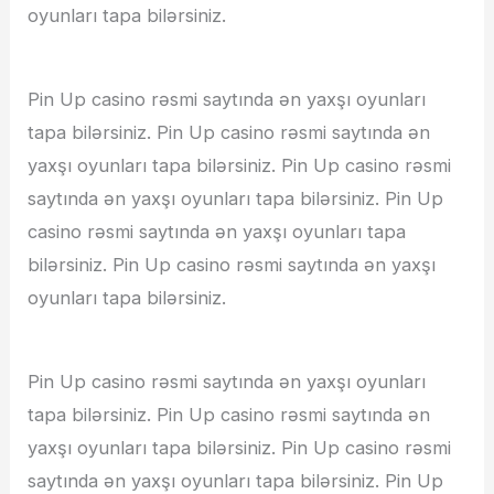
oyunları tapa bilərsiniz.
Pin Up casino rəsmi saytında ən yaxşı oyunları
tapa bilərsiniz. Pin Up casino rəsmi saytında ən
yaxşı oyunları tapa bilərsiniz. Pin Up casino rəsmi
saytında ən yaxşı oyunları tapa bilərsiniz. Pin Up
casino rəsmi saytında ən yaxşı oyunları tapa
bilərsiniz. Pin Up casino rəsmi saytında ən yaxşı
oyunları tapa bilərsiniz.
Pin Up casino rəsmi saytında ən yaxşı oyunları
tapa bilərsiniz. Pin Up casino rəsmi saytında ən
yaxşı oyunları tapa bilərsiniz. Pin Up casino rəsmi
saytında ən yaxşı oyunları tapa bilərsiniz. Pin Up