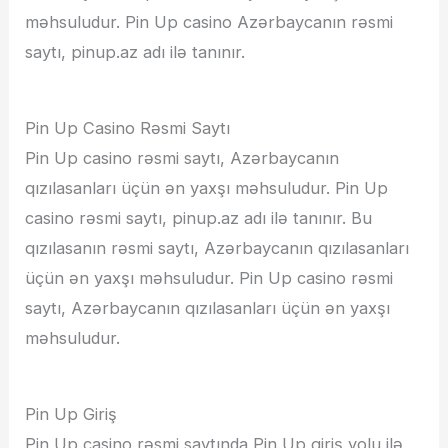
məhsuludur. Pin Up casino Azərbaycanın rəsmi
saytı, pinup.az adı ilə tanınır.
Pin Up Casino Rəsmi Saytı
Pin Up casino rəsmi saytı, Azərbaycanın
qızılasanları üçün ən yaxşı məhsuludur. Pin Up
casino rəsmi saytı, pinup.az adı ilə tanınır. Bu
qızılasanın rəsmi saytı, Azərbaycanın qızılasanları
üçün ən yaxşı məhsuludur. Pin Up casino rəsmi
saytı, Azərbaycanın qızılasanları üçün ən yaxşı
məhsuludur.
Pin Up Giriş
Pin Up casino rəsmi saytında Pin Up giriş yolu ilə