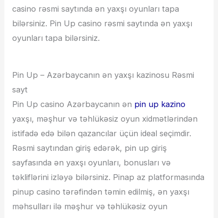
casino rəsmi saytında ən yaxşı oyunları tapa
bilərsiniz. Pin Up casino rəsmi saytında ən yaxşı
oyunları tapa bilərsiniz.
Pin Up – Azərbaycanın ən yaxşı kazinosu Rəsmi
sayt
Pin Up casino Azərbaycanın ən
pin up kazino
yaxşı, məşhur və təhlükəsiz oyun xidmətlərindən
istifadə edə bilən qazancılar üçün ideal seçimdir.
Rəsmi saytından giriş edərək, pin up giriş
sayfasında ən yaxşı oyunları, bonusları və
təkliflərini izləyə bilərsiniz. Pinap az platformasında
pinup casino tərəfindən təmin edilmiş, ən yaxşı
məhsulları ilə məşhur və təhlükəsiz oyun