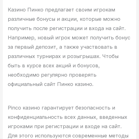
Казино Пинко предлагает своим игрокам
различные бонусы и акции, которые можно
получить после регистрации и входа на сайт.
Например, новый игрок может получить бонус
за первый депозит, а также участвовать в
различных турнирах и розыгрышах. Чтобы
быть в курсе всех акций и бонусов,
необходимо регулярно проверять
официальный сайт Пинко казино.
Pinco казино гарантирует безопасность и
конфиденциальность всех данных, введенных
игроками при регистрации и входе на сайт.
Для этого используются современные методы