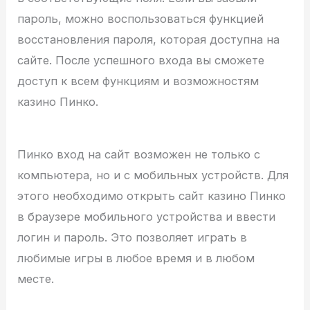
пароль, можно воспользоваться функцией
восстановления пароля, которая доступна на
сайте. После успешного входа вы сможете
доступ к всем функциям и возможностям
казино Пинко.
Пинко вход на сайт возможен не только с
компьютера, но и с мобильных устройств. Для
этого необходимо открыть сайт казино Пинко
в браузере мобильного устройства и ввести
логин и пароль. Это позволяет играть в
любимые игры в любое время и в любом
месте.