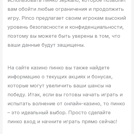
использовать пинко зеркало, которое позволит
вам обойти любые ограничения и продолжить
игру. Pinco предлагает своим игрокам высокий
уровень безопасности и конфиденциальности,
поэтому вы можете быть уверены в том, что
ваши данные будут защищены.
На сайте казино пинко вы также найдете
информацию о текущих акциях и бонусах,
которые могут увеличить ваши шансы на
победу. Итак, если вы готовы начать играть и
испытать волнение от онлайн-казино, то пинко
– это идеальный выбор. Просто сделайте
пинко вход и начните играть прямо сейчас!