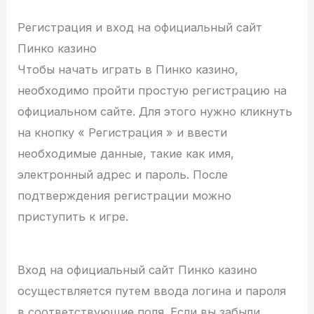
Регистрация и вход на официальный сайт
Пинко казино
Чтобы начать играть в Пинко казино,
необходимо пройти простую регистрацию на
официальном сайте. Для этого нужно кликнуть
на кнопку « Регистрация » и ввести
необходимые данные, такие как имя,
электронный адрес и пароль. После
подтверждения регистрации можно
приступить к игре.
Вход на официальный сайт Пинко казино
осуществляется путем ввода логина и пароля
в соответствующие поля. Если вы забыли