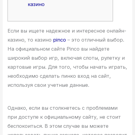
казино
Если вы ищете надежное и интересное онлайн-
казино, то казино
pinco
– это отличный выбор.
На официальном сайте Pinco вы найдете
широкий выбор игр, включая слоты, рулетку и
картовые игры. Для того, чтобы начать играть,
необходимо сделать пинко вход на сайт,
используя свои учетные данные.
Однако, если вы столкнетесь с проблемами
при доступе к официальному сайту, не стоит
беспокоиться. В этом случае вы можете