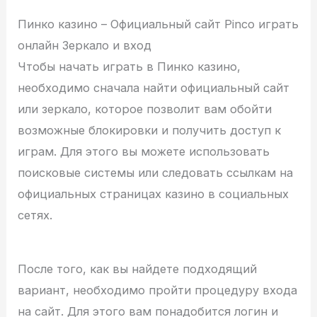
Пинко казино – Официальный сайт Pinco играть
онлайн Зеркало и вход
Чтобы начать играть в Пинко казино,
необходимо сначала найти официальный сайт
или зеркало, которое позволит вам обойти
возможные блокировки и получить доступ к
играм. Для этого вы можете использовать
поисковые системы или следовать ссылкам на
официальных страницах казино в социальных
сетях.
После того, как вы найдете подходящий
вариант, необходимо пройти процедуру входа
на сайт. Для этого вам понадобится логин и