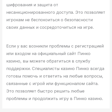
шифрования и защита от
несанкционированного доступа. Это позволяет
игрокам не беспокоиться о безопасности
своих данных и сосредоточиться на игре.
Если у вас возникли проблемы с регистрацией
или входом на официальный сайт Пинко
казино, вы можете обратиться в службу
поддержки. Специалисты казино Пинко всегда
готовы помочь и ответить на любые вопросы,
связанные с игрой или функционалом сайта.
Это позволяет быстро решить любые
проблемы и продолжить игру в Пинко казино.